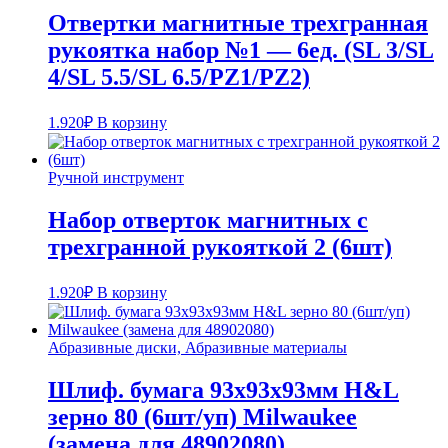
Отвертки магнитные трехгранная
рукоятка набор №1 — 6ед. (SL 3/SL
4/SL 5.5/SL 6.5/PZ1/PZ2)
1.920
₽
В корзину
Ручной инструмент
Набор отверток магнитных с
трехгранной рукояткой 2 (6шт)
1.920
₽
В корзину
Абразивные диски, Абразивные материалы
Шлиф. бумага 93x93x93мм H&L
зерно 80 (6шт/уп) Milwaukee
(замена для 48902080)