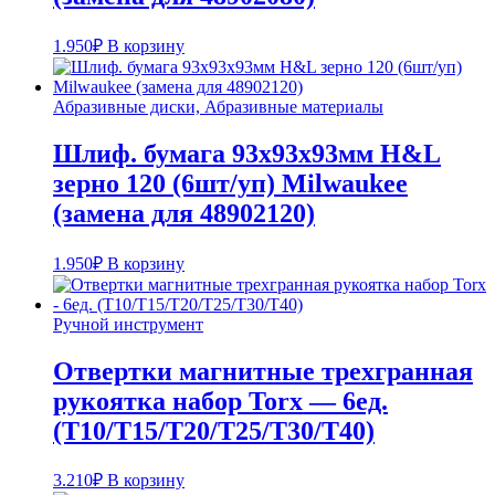
1.950
₽
В корзину
Абразивные диски, Абразивные материалы
Шлиф. бумага 93x93x93мм H&L
зерно 120 (6шт/уп) Milwaukee
(замена для 48902120)
1.950
₽
В корзину
Ручной инструмент
Отвертки магнитные трехгранная
рукоятка набор Torx — 6ед.
(T10/T15/T20/T25/T30/T40)
3.210
₽
В корзину