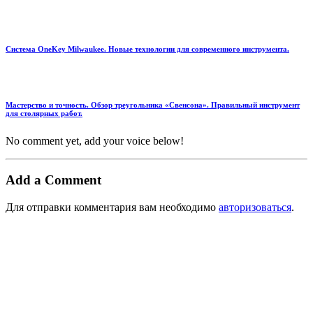
Система OneKey Milwaukee. Новые технологии для современного инструмента.
Мастерство и точность. Обзор треугольника «Свенсона». Правильный инструмент
для столярных работ.
No comment yet, add your voice below!
Add a Comment
Для отправки комментария вам необходимо
авторизоваться
.
Оплата и доставка
Гарантия и сервис
О компании
Контакты
© 2026 - Milwaukee Казань. All rights reserved.