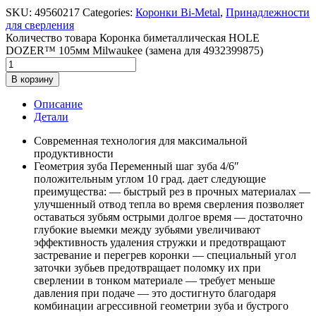
SKU:
49560217
Categories:
Коронки Bi-Metal
,
Принадлежности
для сверления
Количество товара Коронка биметаллическая HOLE
DOZER™ 105мм Milwaukee (замена для 4932399875)
В корзину
Описание
Детали
Современная технология для максимальной
продуктивности
Геометрия зуба Переменный шаг зуба 4/6″
положительным углом 10 град. дает следующие
преимущества: — быстрый рез в прочных материалах —
улучшенный отвод тепла во время сверления позволяет
оставаться зубьям острыми долгое время — достаточно
глубокие выемки между зубьями увеличивают
эффективность удаления стружки и предотвращают
застревание и перегрев коронки — специальный угол
заточки зубьев предотвращает поломку их при
сверлении в тонком материале — требует меньше
давления при подаче — это достигнуто благодаря
комбинации агрессивной геометрии зуба и бустрого