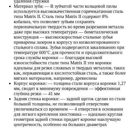
удаления стружки
Материал зуба: — В зубчатой части кольцевой пилы
используется высококачественная горячекатанная сталь
типа Matrix II. Сталь типа Matrix II содержит 8%
кобальта, что позволяет зубьям сохранять
первоначальную твердость во время разрезания металла
даже при высоких температурах — биметаллическая
конструкция — высокоскоростные стальные зубья
приварены лазером к корпусу из низколегированного
стального сплава. Зубья подвергаются закаливанию при
температуре 600’С для прочности и продолжительного
срока службы коронки — благодаря высокой
износостойкости стали типа Matrix II эти коронки
идеальны для резки сложных и твердых металлов, таких
как, нержавеющая и кислотостойкая сталь, а также более
мягких материалов, например, древисины
Корпус коронки: — толщина стали корпуса коронки 1,27
мм, сводит к минимуму повреждения — эффективная
глубина резки — 41 мм
Задняя стенка коронки: — задний щиток сделан из стали
большой толщины, не позволяющей отверстиям
увеличиваться со временем — 4 отверстия в основании
для легкого крепления хвостовика — идеально круглая
геометрия задней стенки придает коронке наилучшую
центричность, особенно на больших диаметрах