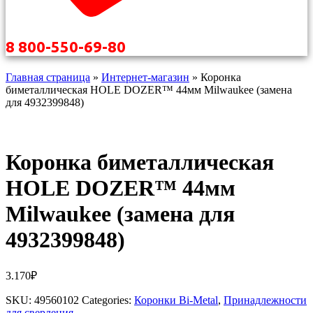
8 800-550-69-80
Главная страница
»
Интернет-магазин
»
Коронка
биметаллическая HOLE DOZER™ 44мм Milwaukee (замена
для 4932399848)
Коронка биметаллическая
HOLE DOZER™ 44мм
Milwaukee (замена для
4932399848)
3.170
₽
SKU:
49560102
Categories:
Коронки Bi-Metal
,
Принадлежности
для сверления