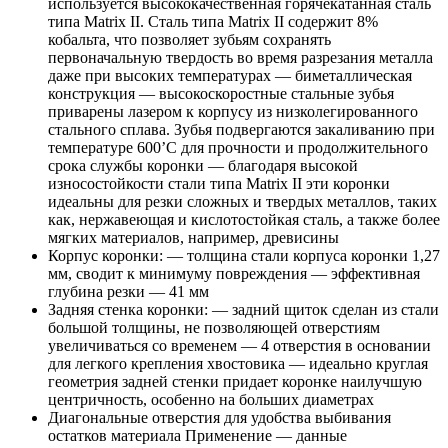
используется высококачественная горячекатанная сталь
типа Matrix II. Сталь типа Matrix II содержит 8%
кобальта, что позволяет зубьям сохранять
первоначальную твердость во время разрезания металла
даже при высоких температурах — биметаллическая
конструкция — высокоскоростные стальные зубья
приварены лазером к корпусу из низколегированного
стального сплава. Зубья подвергаются закаливанию при
температуре 600’С для прочности и продолжительного
срока службы коронки — благодаря высокой
износостойкости стали типа Matrix II эти коронки
идеальны для резки сложных и твердых металлов, таких
как, нержавеющая и кислотостойкая сталь, а также более
мягких материалов, например, древисины
Корпус коронки: — толщина стали корпуса коронки 1,27
мм, сводит к минимуму повреждения — эффективная
глубина резки — 41 мм
Задняя стенка коронки: — задний щиток сделан из стали
большой толщины, не позволяющей отверстиям
увеличиваться со временем — 4 отверстия в основании
для легкого крепления хвостовика — идеально круглая
геометрия задней стенки придает коронке наилучшую
центричность, особенно на больших диаметрах
Диагональные отверстия для удобства выбивания
остатков материала Применение — данные