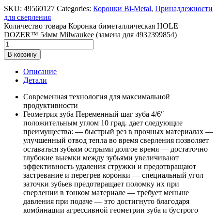
SKU:
49560127
Categories:
Коронки Bi-Metal
,
Принадлежности
для сверления
Количество товара Коронка биметаллическая HOLE
DOZER™ 54мм Milwaukee (замена для 4932399854)
В корзину
Описание
Детали
Современная технология для максимальной
продуктивности
Геометрия зуба Переменный шаг зуба 4/6″
положительным углом 10 град. дает следующие
преимущества: — быстрый рез в прочных материалах —
улучшенный отвод тепла во время сверления позволяет
оставаться зубьям острыми долгое время — достаточно
глубокие выемки между зубьями увеличивают
эффективность удаления стружки и предотвращают
застревание и перегрев коронки — специальный угол
заточки зубьев предотвращает поломку их при
сверлении в тонком материале — требует меньше
давления при подаче — это достигнуто благодаря
комбинации агрессивной геометрии зуба и бустрого