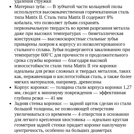
удаления стружки
Материал зуба: — В зубчатой части кольцевой пилы
используется высококачественная горячекатанная сталь
типа Matrix II. Сталь типа Matrix II содержит 8%
кобальта, что позволяет зубьям сохранять
первоначальную твердость во время разрезания металла
даже при высоких температурах — биметаллическая
конструкция — высокоскоростные стальные зубья
приварены лазером к корпусу из низколегированного
стального сплава. Зубья подвергаются закаливанию при
температуре 600’С для прочности и продолжительного
срока службы коронки — благодаря высокой
износостойкости стали типа Matrix II эти коронки
идеальны для резки сложных и твердых металлов, таких
как, нержавеющая и кислотостойкая сталь, а также более
мягких материалов, например, древисины
Корпус коронки: — толщина стали корпуса коронки 1,27
мм, сводит к минимуму повреждения — эффективная
глубина резки — 41 мм
Задняя стенка коронки: — задний щиток сделан из стали
большой толщины, не позволяющей отверстиям
увеличиваться со временем — 4 отверстия в основании
для легкого крепления хвостовика — идеально круглая
геометрия задней стенки придает коронке наилучшую
центричность, особенно на больших диаметрах