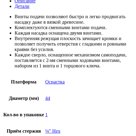
Описание
44мм
Детали
Milwaukee
(замена
Винты подачи позволяют быстро и легко продвигать
для
насадку даже в вязкой древесине.
48251752)
Комплектуются сменными винтами подачи.
Каждая насадка оснащена двумя винтами.
Внутренняя режущая плоскость зачищает кромки и
позволяет получить отверстия с гладкими и ровными
краями без усилия.
Каждое сверло, оснащенное механизмом самоподачи,
поставляется с 2-мя сменными ходовыми винтами,
набором из 1 винта и 1 торцового ключа.
Платформа
Оснастка
Диаметр (мм)
44
Кол-во в упаковке
1
Приём стержня
¼″ Hex