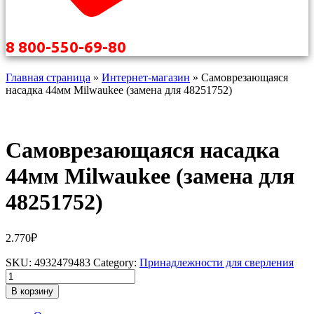
8 800-550-69-80
Главная страница
»
Интернет-магазин
»
Самоврезающаяся
насадка 44мм Milwaukee (замена для 48251752)
Самоврезающаяся насадка
44мм Milwaukee (замена для
48251752)
2.770
₽
SKU:
4932479483
Category:
Принадлежности для сверления
Количество
товара
В корзину
Самоврезающаяся
насадка