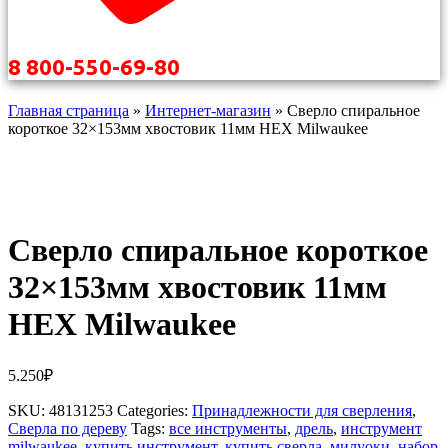
8 800-550-69-80
Главная страница
»
Интернет-магазин
»
Сверло спиральное
короткое 32×153мм хвостовик 11мм HEX Milwaukee
Сверло спиральное короткое
32×153мм хвостовик 11мм
HEX Milwaukee
5.250
₽
SKU:
48131253
Categories:
Принадлежности для сверления
,
Сверла по дереву
Tags:
все инструменты
,
дрель
,
инструмент
milwaukee
,
купить инструмент
,
купить сверла
,
милуоки
,
набор