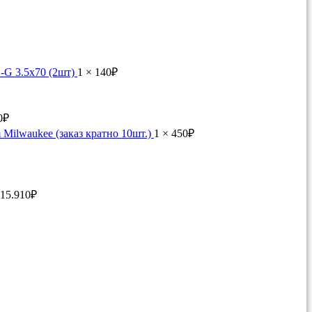
G 3.5x70 (2шт)
1 ×
140
₽
0
₽
 Milwaukee (заказ кратно 10шт.)
1 ×
450
₽
15.910
₽