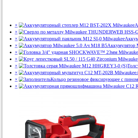
×
А
×
×
Аккум
×
Аккумулятор 
×
×
×
Толс
×
×
Кольцо резиновое фиксирующее с пином
×