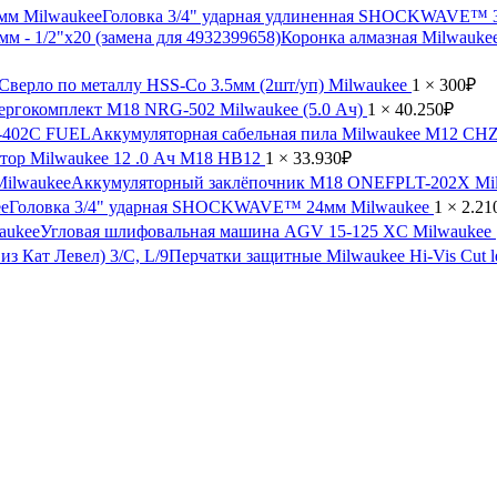
Головка 3/4" ударная удлиненная SHOCKWAVE™ 
Коронка алмазная Milwauke
Сверло по металлу HSS-Co 3.5мм (2шт/уп) Milwaukee
1 ×
300
₽
ергокомплект M18 NRG-502 Milwaukee (5.0 Ач)
1 ×
40.250
₽
Аккумуляторная сабельная пила Milwaukee M12 C
тор Milwaukee 12 .0 Ач M18 HB12
1 ×
33.930
₽
Аккумуляторный заклёпочник M18 ONEFPLT-202X Mi
Головка 3/4" ударная SHOCKWAVE™ 24мм Milwaukee
1 ×
2.21
Угловая шлифовальная машина AGV 15-125 XC Milwaukee
Перчатки защитные Milwaukee Hi-Vis Cut le