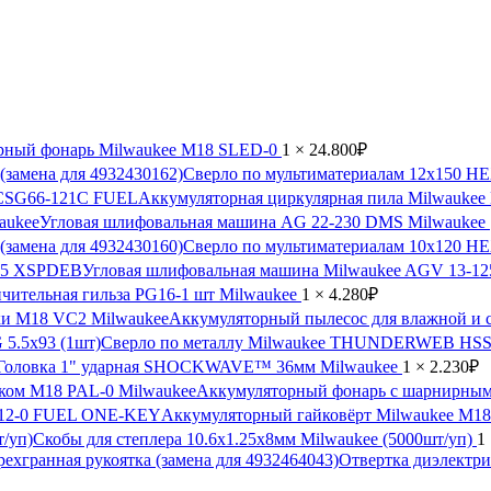
рный фонарь Milwaukee M18 SLED-0
1 ×
24.800
₽
Сверло по мультиматериалам 12x150 HE
Аккумуляторная циркулярная пила Milwauk
Угловая шлифовальная машина AG 22-230 DMS Milwaukee
Сверло по мультиматериалам 10x120 HE
Угловая шлифовальная машина Milwaukee AGV 13-
чительная гильза PG16-1 шт Milwaukee
1 ×
4.280
₽
Аккумуляторный пылесос для влажной и 
Сверло по металлу Milwaukee THUNDERWEB HSS-
Головка 1" ударная SHOCKWAVE™ 36мм Milwaukee
1 ×
2.230
₽
Аккумуляторный фонарь с шарнирным
Аккумуляторный гайковёрт Milwaukee 
Скобы для степлера 10.6x1.25x8мм Milwaukee (5000шт/уп)
1
Отвертка диэлектри