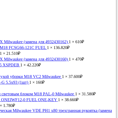
X Milwaukee (замена для 4932430162)
1 ×
610
₽
ee M18 FCSG66-121C FUEL
1 ×
136.820
₽
1 ×
21.510
₽
X Milwaukee (замена для 4932430160)
1 ×
470
₽
125 XSPDEB
1 ×
42.220
₽
сухой уборки M18 VC2 Milwaukee
1 ×
37.600
₽
G 5.5x93 (1шт)
1 ×
160
₽
 световым блоком M18 PAL-0 Milwaukee
1 ×
31.580
₽
M18 ONEIWF12-0 FUEL ONE-KEY
1 ×
38.660
₽
 ×
1.780
₽
ческая Milwaukee VDE PH1 x80 трехгранная рукоятка (замена