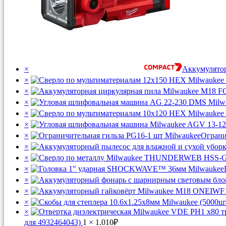
×
Аккумулято
×
×
×
×
×
×
Ограни
×
×
×
×
×
×
×
для 4932464043)
1 ×
1.010
₽