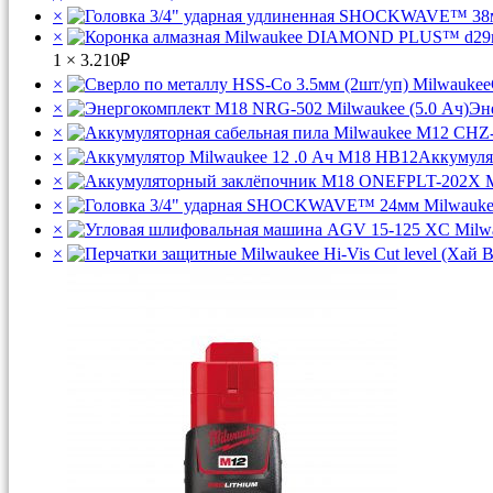
×
×
1 ×
3.210
₽
×
×
Эн
×
×
Аккумуля
×
×
×
×